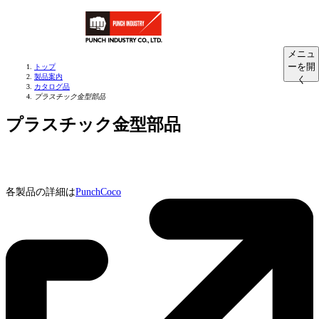
メニュ
ーを開
トップ
製品案内
く
カタログ品
プラスチック金型部品
プラスチック金型部品
各製品の詳細は
PunchCoco