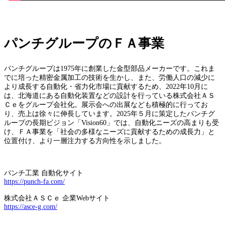
パンチグループのＦＡ事業
パンチグループは1975年に創業した金型部品メーカーです。これま
でに培った精密金属加工の技術を生かし、また、労働人口の減少に
より成長する自動化・省力化市場に貢献するため、2022年10月に
は、北海道にある自動化装置などの設計を行っている株式会社ＡＳ
Ｃｅをグループ会社化。展示会への出展なども積極的に行ってお
り、売上は徐々に伸長しています。2025年５月に策定したパンチグ
ループの長期ビジョン「Vision60」では、自動化ニーズの高まりも受
け、ＦＡ事業を「社会の多様なニーズに貢献するための成長力」と
位置付け、より一層注力する方向性を示しました。
パンチ工業 自動化サイト
https://punch-fa.com/
株式会社ＡＳＣｅ 企業Webサイト
https://asce-g.com/