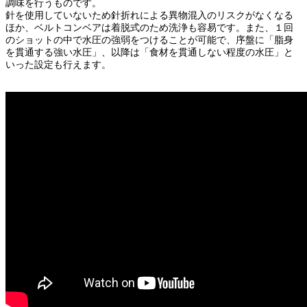
調味を行うものです。
針を使用していないため針折れによる異物混入のリスクがなくなる
ほか、ベルトコンベアは着脱式のため洗浄も容易です。また、１回
のショットの中で水圧の強弱をつけることが可能で、序盤に「脂身
を貫通する強い水圧」、以降は「食材を貫通しない程度の水圧」と
いった設定も行えます。